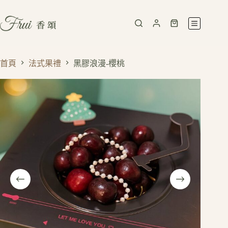
首頁
法式果禮
黑膠浪漫-櫻桃