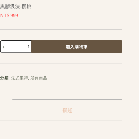
黑膠浪漫-櫻桃
NT$
999
加入購物車
A
l
t
e
r
分類:
法式果禮
,
所有商品
n
a
t
i
v
描述
e
: