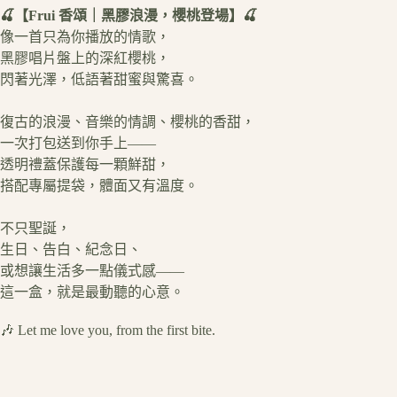
🍒【Frui 香頌｜黑膠浪漫，櫻桃登場】🍒
像一首只為你播放的情歌，
黑膠唱片盤上的深紅櫻桃，
閃著光澤，低語著甜蜜與驚喜。
復古的浪漫、音樂的情調、櫻桃的香甜，
一次打包送到你手上——
透明禮蓋保護每一顆鮮甜，
搭配專屬提袋，體面又有溫度。
不只聖誕，
生日、告白、紀念日、
或想讓生活多一點儀式感——
這一盒，就是最動聽的心意。
🎶 Let me love you, from the first bite.