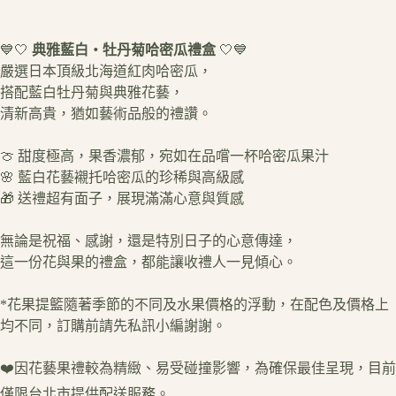
💙🤍
典雅藍白・牡丹菊哈密瓜禮盒
🤍💙
嚴選日本頂級北海道紅肉哈密瓜，
搭配藍白牡丹菊與典雅花藝，
清新高貴，猶如藝術品般的禮讚。
🍈 甜度極高，果香濃郁，宛如在品嚐一杯哈密瓜果汁
🌸 藍白花藝襯托哈密瓜的珍稀與高級感
🎁 送禮超有面子，展現滿滿心意與質感
無論是祝福、感謝，還是特別日子的心意傳達，
這一份花與果的禮盒，都能讓收禮人一見傾心。
*花果提籃隨著季節的不同及水果價格的浮動，在配色及價格上
均不同，訂購前請先私訊小編謝謝。
❤️因花藝果禮較為精緻、易受碰撞影響，為確保最佳呈現，目前
僅限台北市提供配送服務。