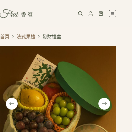
首頁
法式果禮
發財禮盒