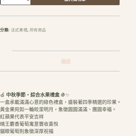
A
l
t
e
r
分類:
法式果禮
,
所有商品
n
a
t
i
v
描述
e
:
🍏
中秋季節・綜合水果禮盒
🍇✨
一盒承載滿滿心意的綠色禮盒，盛裝著四季精選的珍果。
黃金果宛如一輪皎潔明月，象徵圓圓滿滿、團圓幸福。
紅蘋果代表平安吉祥
晴王麝香葡萄寓意豐收喜悅
貓眼葡萄則象徵深厚祝福