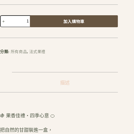
加入購物車
A
l
t
e
r
分類:
所有商品
,
法式果禮
n
a
t
i
v
描述
e
:
🍇 果香佳禮・四季心意 🍊
把自然的甘甜裝進一盒，