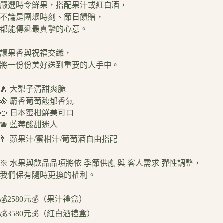
嚴選時令鮮果，搭配果汁或紅白酒，
不論是團聚時刻、節日饋贈，
都能傳遞最真摯的心意。
讓果香與祝福交織，
將一份份美好送到重要的人手中。
🍐 大梨子清甜爽脆
🍇 麝香葡萄馥郁香氣
🍊 日本蜜柑鮮美可口
🫐 藍莓酸甜迷人
🥂 蘋果汁/蜜柑汁/葡萄酒自由搭配
※ 水果與飲品品項將依 季節供應 與 客人需求 彈性調整，
我們保有隨時更換的權利。
💰2580元💰（果汁禮盒）
💰3580元💰（紅白酒禮盒）