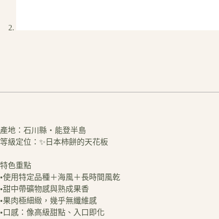
產地：石川縣・能登半島
等級定位：✨日本柿餅的天花板
特色重點
•使用特定品種＋海風＋長時間風乾
•甜中帶礦物感與熟成果香
•果肉極細緻，幾乎無纖維感
•口感：像高級甜點、入口即化