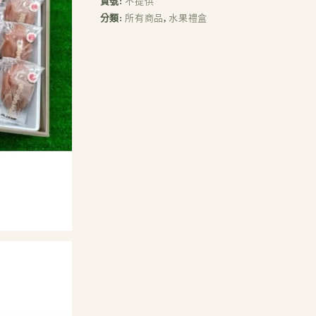
r
貨號:
不提供
n
分類:
所有商品
,
水果禮盒
a
t
i
v
e
: