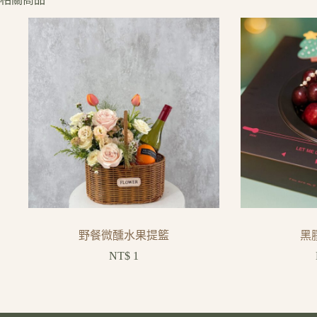
野餐微醺水果提籃
黑
NT$
1