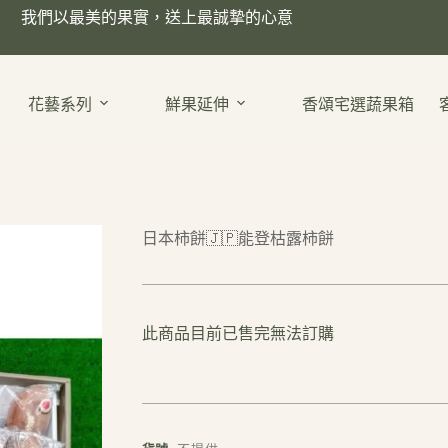
我們以最美的果實，送上最誠摯的心意
花藝系列
鮮果延伸
香頌宅選蔬果箱
日本柿餅🇯🇵能登枯露柿餅
此商品目前已售完無法訂購
A
l
t
e