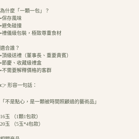
為什麼「一顆一包」？
•保存風味
•避免碰撞
•禮儀級包裝，極致尊重食材
適合誰？
•頂級送禮（董事長、重要貴賓）
•節慶、收藏級禮盒
•不需要解釋價格的客群
👉 形容一句話：
「不是點心，是一顆被時間照顧過的藝術品」
16玉 （1顆1包款）
20玉 （5玉*4包款）
相關商品