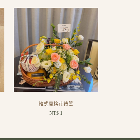
韓式風格花禮籃
NT$
1