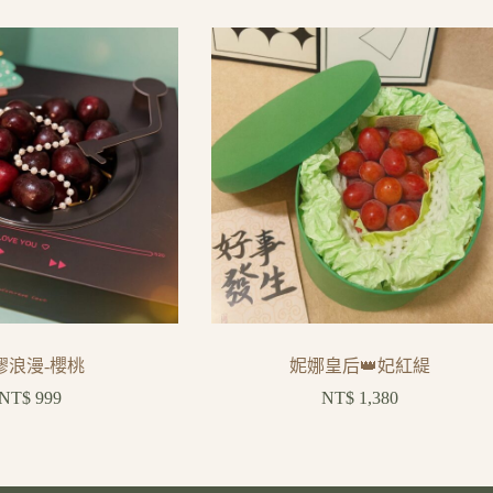
膠浪漫-櫻桃
妮娜皇后👑妃紅緹
NT$
999
NT$
1,380